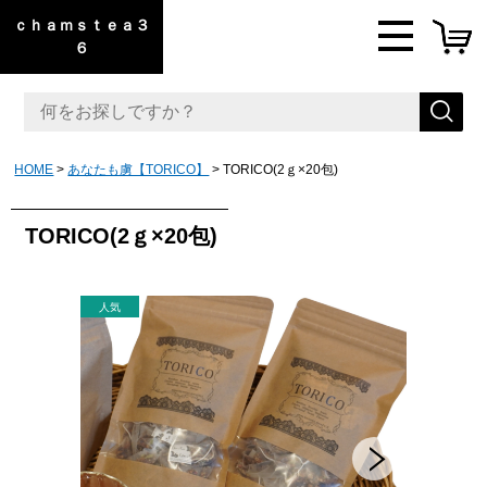
ｃｈａｍｓｔｅａ３
６
HOME
あなたも虜【TORICO】
TORICO(2ｇ×20包)
TORICO(2ｇ×20包)