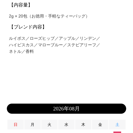
【内容量】
2g × 20包（お徳用・手軽なティーバッグ）
【ブレンド内容】
ルイボス／ローズヒップ／アップル／リンデン／
ハイビスカス／マローブルー／ステビアリーフ／
ネトル／香料
2026年08月
日
月
火
水
木
金
土