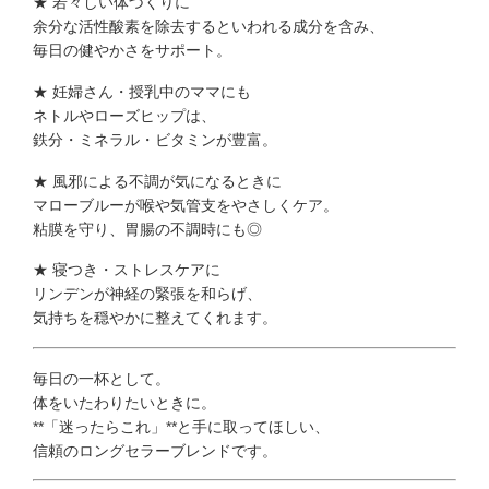
★
若々しい体づくりに
余分な活性酸素を除去するといわれる成分を含み、
毎日の健やかさをサポート。
★
妊婦さん・授乳中のママにも
ネトルやローズヒップは、
鉄分・ミネラル・ビタミンが豊富。
★
風邪による不調が気になるときに
マローブルーが喉や気管支をやさしくケア。
粘膜を守り、胃腸の不調時にも◎
★
寝つき・ストレスケアに
リンデンが神経の緊張を和らげ、
気持ちを穏やかに整えてくれます。
毎日の一杯として。
体をいたわりたいときに。
**「迷ったらこれ」**と手に取ってほしい、
信頼のロングセラーブレンドです。