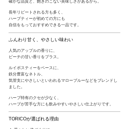
確かな品質と、飽きのこない美味しさ
があるから。
長年リピートされる方も多く、
ハーブティーが初めての方にも
自信をもっておすすめできる一品です。
ふんわり甘く、やさしい味わい
人気の
アップルの香り
に、
ピーチの甘い香り
をプラス。
ルイボスティーをベースに、
鉄分豊富な
ネトル
、
気管支にやさしいといわれる
マローブルー
などをブレンドし
ました。
ハーブ特有のクセが少なく、
ハーブが苦手な方にも飲みやすい
やさしい仕上がりです。
TORICOが選ばれる理由