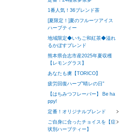
1番人気！36ブレンド茶
[夏限定！]夏のフルーツアイス
ハーブティー
地域限定◆いちご和紅茶◆溢れ
るかぼすブレンド
熊本県合志市産2025年夏収穫
【レモングラス】
あなたも虜【TORICO】
疲労回復ハーブ”晴レの日”
【はちみつフレーバー】 Be ha
ppy!
定番！オリジナルブレンド
ご自身に合ったチョイスを【症
状別ハーブティー】