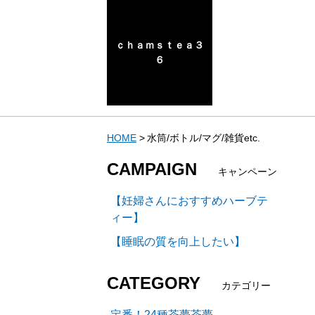
ｃｈａｍｓｔｅａ３
６
HOME
水筒/ボトル/マグ/雑貨etc.
CAMPAIGN
キャンペーン
【妊婦さんにおすすめハーブテ
ィー】
【睡眠の質を向上したい】
CATEGORY
カテゴリー
定番！24種茶夢茶夢