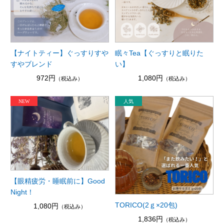
【ナイトティー】ぐっすりすや
眠々Tea【ぐっすりと眠りた
すやブレンド
い】
972円
1,080円
（税込み）
（税込み）
【眼精疲労・睡眠前に】Good
Night！
TORICO(2ｇ×20包)
1,080円
（税込み）
1,836円
（税込み）