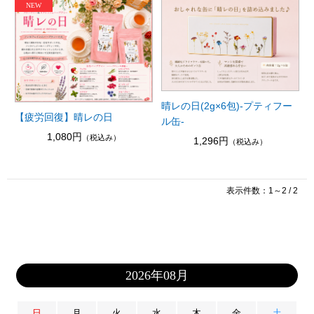
晴レの日(2g×6包)-プティフー
【疲労回復】晴レの日
ル缶-
1,080円
（税込み）
1,296円
（税込み）
表示件数：1～2 / 2
2026年08月
日
月
火
水
木
金
土