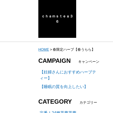
ｃｈａｍｓｔｅａ３
６
HOME
春限定ハーブ【春うらら】
CAMPAIGN
キャンペーン
【妊婦さんにおすすめハーブテ
ィー】
【睡眠の質を向上したい】
CATEGORY
カテゴリー
定番！24種茶夢茶夢