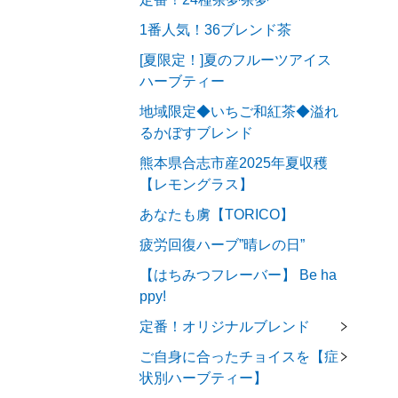
1番人気！36ブレンド茶
[夏限定！]夏のフルーツアイス
ハーブティー
地域限定◆いちご和紅茶◆溢れ
るかぼすブレンド
熊本県合志市産2025年夏収穫
【レモングラス】
あなたも虜【TORICO】
疲労回復ハーブ”晴レの日”
【はちみつフレーバー】 Be ha
ppy!
定番！オリジナルブレンド
ご自身に合ったチョイスを【症
状別ハーブティー】